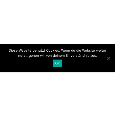
Diese Website benutzt Cookies. Wenn du die Website weiter
nutzt, gehen wir von deinem Einverständnis aus.
OK
Ihr
Online-Shop für Weine
der berühmten
Zeller Schwarze Katz, Portal für
Ferienwohnungen
in Zell an der schönen
Mosel,
Weinpatenschaften