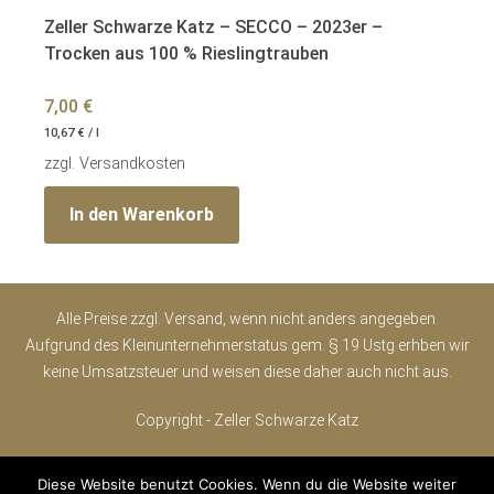
Zeller Schwarze Katz – SECCO – 2023er –
Trocken aus 100 % Rieslingtrauben
7,00
€
10,67
€
/
l
zzgl.
Versandkosten
In den Warenkorb
Alle Preise zzgl. Versand, wenn nicht anders angegeben.
Aufgrund des Kleinunternehmerstatus gem. § 19 Ustg erhben wir
keine Umsatzsteuer und weisen diese daher auch nicht aus.
Copyright - Zeller Schwarze Katz
Impressum
Datenschutz
Widerrufsrecht
AGB
Diese Website benutzt Cookies. Wenn du die Website weiter