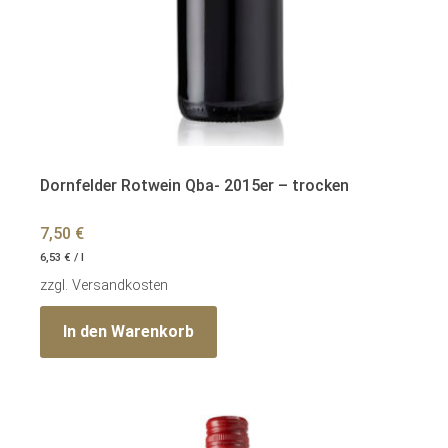
Dornfelder Rotwein Qba- 2015er – trocken
7,50
€
6,53
€
/
l
zzgl.
Versandkosten
In den Warenkorb